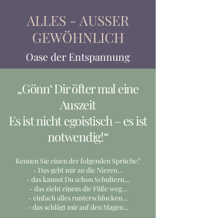
ALLES - AUSSER
GEWÖHNLICH
Oase der Entspannung
„Gönn‘ Dir öfter mal eine
Auszeit
Es ist nicht egoistisch – es ist
notwendig!“
Kennen Sie einen der folgenden Sprüche?
- Das geht mir an die Nieren…
- das kannst Du schon Schultern…
- das zieht einem die Füße weg…
- einfach alles runterschlucken…
- das schlägt mir auf den Magen…