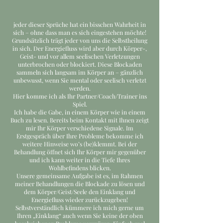
jeder dieser Sprüche hat ein bisschen Wahrheit in
sich – ohne dass man es sich eingestehen möchte!
Grundsätzlich trägt jeder von uns die Selbstheilung
in sich. Der Energiefluss wird aber durch Körper-,
Geist- und vor allem seelischen Verletzungen
unterbrochen oder blockiert. Diese Blockaden
sammeln sich langsam im Körper an – gänzlich
unbewusst, wenn Sie mental oder seelisch verletzt
werden.
Hier komme ich als Ihr Partner/Coach/Trainer ins
Spiel.
Ich habe die Gabe, in einem Körper wie in einem
Buch zu lesen. Bereits beim Kontakt mit Ihnen zeigt
mir Ihr Körper verschiedene Signale. Im
Erstgespräch über Ihre Probleme bekomme ich
weitere Hinweise wo’s (be)klemmt. Bei der
Behandlung öffnet sich Ihr Körper mir gegenüber
und ich kann weiter in die Tiefe Ihres
Wohlbefindens blicken.
Unsere gemeinsame Aufgabe ist es, im Rahmen
meiner Behandlungen die Blockade zu lösen und
dem Körper/Geist/Seele den Einklang und
Energiefluss wieder zurückzugeben!
Selbstverständlich kümmere ich mich gerne um
Ihren „Einklang“ auch wenn Sie keine der oben