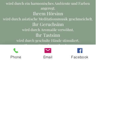
wird durch ein harmonisches Ambiente und Farben
angeregt.
Ihrem Hörsinn
wird durch asiatische Meditationsmusik geschmeichelt
.
Ihr Geruchsinn
wird durch Aromaöle verwöhnt.
Ihr Tastsinn
wird durch geschulte Hände stimuliert.
Ihrem Geschmackssinn
wird durch ein Getränk nach jeder Behandlung genüge
getan.
Phone
Email
Facebook